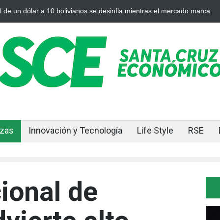
Cuando el oro y la plata se enfrían afuera, Bolivia siente el golpe en
nzas
Innovación y Tecnología
Life Style
RSE
ional de