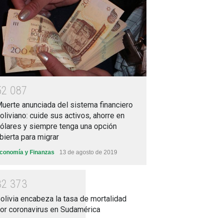
5
2
0
8
7
uerte anunciada del sistema financiero
oliviano: cuide sus activos, ahorre en
ólares y siempre tenga una opción
bierta para migrar
conomía y Finanzas
13 de agosto de 2019
3
2
3
7
3
olivia encabeza la tasa de mortalidad
or coronavirus en Sudamérica