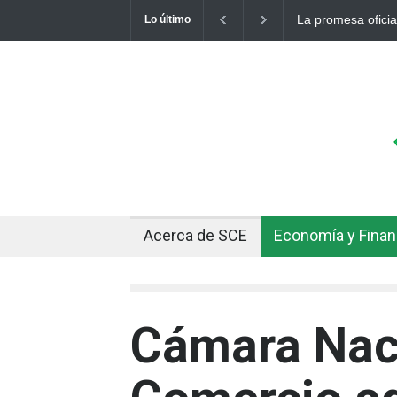
al de un dólar a 10 bolivianos se desinfla mientras el mercado marca
Lo último
Acerca de SCE
Economía y Fina
Cámara Nac