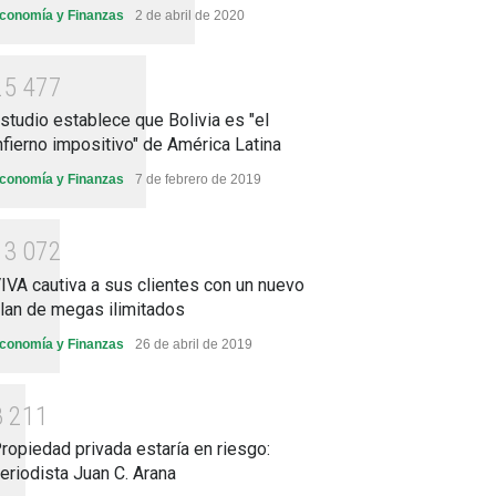
conomía y Finanzas
2 de abril de 2020
2
5
4
7
7
studio establece que Bolivia es "el
nfierno impositivo" de América Latina
conomía y Finanzas
7 de febrero de 2019
1
3
0
7
2
IVA cautiva a sus clientes con un nuevo
lan de megas ilimitados
conomía y Finanzas
26 de abril de 2019
8
2
1
1
ropiedad privada estaría en riesgo:
eriodista Juan C. Arana