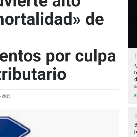
vierte alto
mortalidad» de
ntos por culpa
M
ributario
b
d
a
E
e 2019
B
p