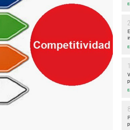
E
E
i
E
V
p
E
P
p