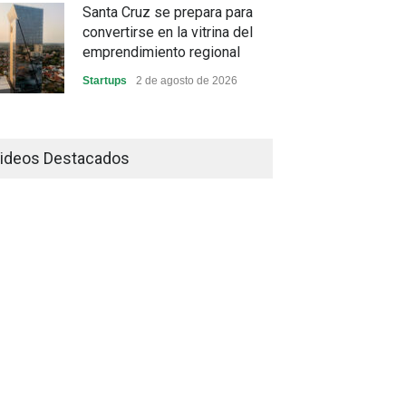
Santa Cruz se prepara para
convertirse en la vitrina del
emprendimiento regional
Startups
2 de agosto de 2026
China frena su producción
industrial y el golpe puede
ideos Destacados
llegar hasta las exportaciones
bolivianas
Sin Categoría
1 de agosto de 2026
La promesa oficial de un dólar
a 10 bolivianos se desinfla
mientras el mercado marca
otro récord
Economía y Finanzas
31 de julio de 2026