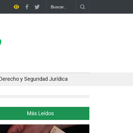
 casa
Bolivia rompe dos décadas de distancia con el FMI y pone a p
ajuste
Derecho y Seguridad Jurídica
Más Leídos