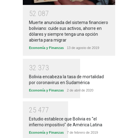
5
2
0
8
7
Muerte anunciada del sistema financiero
boliviano: cuide sus activos, ahorre en
dólares y siempre tenga una opción
abierta para migrar
Economía y Finanzas
13 de agosto de 2019
3
2
3
7
3
Bolivia encabeza la tasa de mortalidad
por coronavirus en Sudamérica
Economía y Finanzas
2 de abril de 2020
2
5
4
7
7
Estudio establece que Bolivia es "el
infierno impositivo" de América Latina
Economía y Finanzas
7 de febrero de 2019