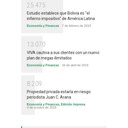
2
5
4
7
5
Estudio establece que Bolivia es "el
infierno impositivo" de América Latina
Economía y Finanzas
7 de febrero de 2019
1
3
0
7
0
VIVA cautiva a sus clientes con un nuevo
plan de megas ilimitados
Economía y Finanzas
26 de abril de 2019
8
2
0
9
Propiedad privada estaría en riesgo:
periodista Juan C. Arana
Economía y Finanzas
,
Edición Impresa
4 de octubre de 2018