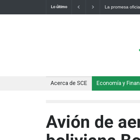
La promesa oficia
Lo último
otro récord
Acerca de SCE
Economía y Fina
Avión de aer