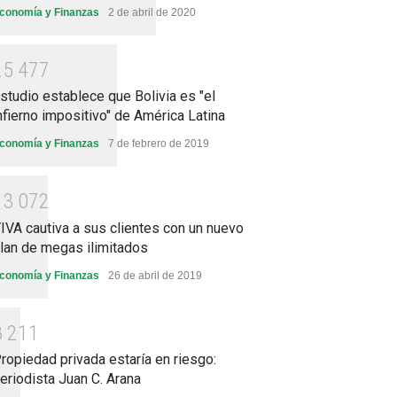
conomía y Finanzas
2 de abril de 2020
2
5
4
7
7
studio establece que Bolivia es "el
nfierno impositivo" de América Latina
conomía y Finanzas
7 de febrero de 2019
1
3
0
7
2
IVA cautiva a sus clientes con un nuevo
lan de megas ilimitados
conomía y Finanzas
26 de abril de 2019
8
2
1
1
ropiedad privada estaría en riesgo:
eriodista Juan C. Arana