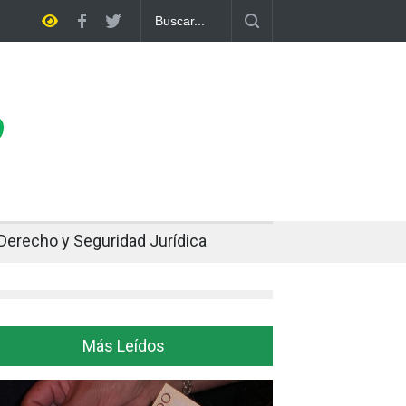
Cuando el oro y la plata se enfrían afuera, Bolivia siente el golpe en 
Derecho y Seguridad Jurídica
Más Leídos