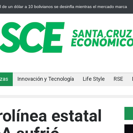
l de un dólar a 10 bolivianos se desinfla mientras el mercado marca
nzas
Innovación y Tecnología
Life Style
RSE
olínea estatal