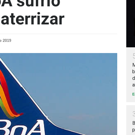
A sufrió
 aterrizar
e 2019
M
b
d
a
E
B
p