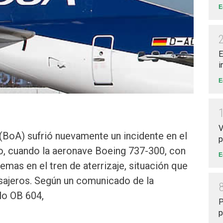
E
E
i
E
V
 (BoA) sufrió nuevamente un incidente en el
p
to, cuando la aeronave Boeing 737-300, con
E
mas en el tren de aterrizaje, situación que
sajeros. Según un comunicado de la
lo OB 604,
P
p