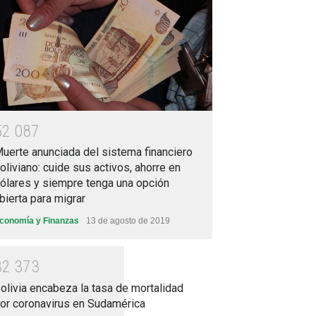
5
2
0
8
7
uerte anunciada del sistema financiero
oliviano: cuide sus activos, ahorre en
ólares y siempre tenga una opción
bierta para migrar
conomía y Finanzas
13 de agosto de 2019
3
2
3
7
3
olivia encabeza la tasa de mortalidad
or coronavirus en Sudamérica