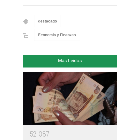
destacado
Economía y Finanzas
Más Leídos
5
2
0
8
7