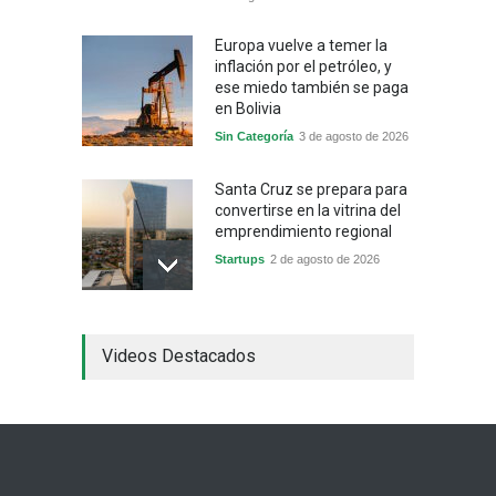
Europa vuelve a temer la
inflación por el petróleo, y
ese miedo también se paga
en Bolivia
Sin Categoría
3 de agosto de 2026
Santa Cruz se prepara para
convertirse en la vitrina del
emprendimiento regional
Startups
2 de agosto de 2026
China frena su producción
Videos Destacados
industrial y el golpe puede
llegar hasta las
exportaciones bolivianas
Sin Categoría
1 de agosto de 2026
La promesa oficial de un