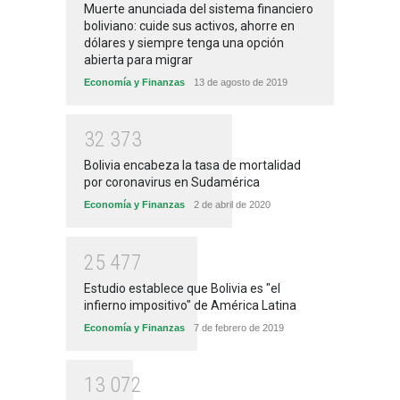
Muerte anunciada del sistema financiero
boliviano: cuide sus activos, ahorre en
dólares y siempre tenga una opción
abierta para migrar
Economía y Finanzas
13 de agosto de 2019
3
2
3
7
3
Bolivia encabeza la tasa de mortalidad
por coronavirus en Sudamérica
Economía y Finanzas
2 de abril de 2020
2
5
4
7
7
Estudio establece que Bolivia es "el
infierno impositivo" de América Latina
Economía y Finanzas
7 de febrero de 2019
1
3
0
7
2