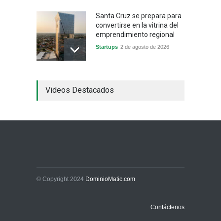
Santa Cruz se prepara para
convertirse en la vitrina del
emprendimiento regional
Startups
2 de agosto de 2026
China frena su producción
Videos Destacados
industrial y el golpe puede
llegar hasta las
exportaciones bolivianas
Sin Categoría
1 de agosto de 2026
La promesa oficial de un
dólar a 10 bolivianos se
desinfla mientras el
mercado marca otro récord
© Copyright 2024
DominioMatic.com
Economía y Finanzas
31 de julio de 2026
Contáctenos