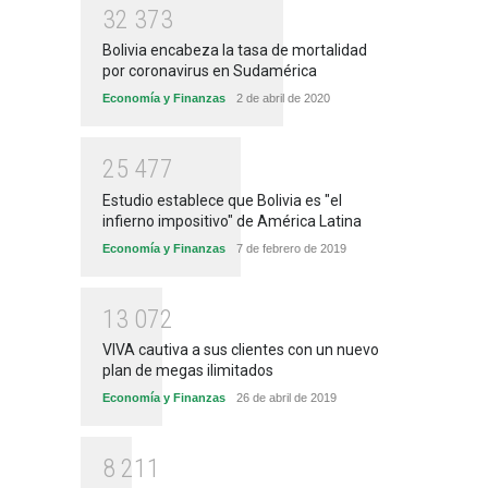
3
2
3
7
3
Bolivia encabeza la tasa de mortalidad
por coronavirus en Sudamérica
Economía y Finanzas
2 de abril de 2020
2
5
4
7
7
Estudio establece que Bolivia es "el
infierno impositivo" de América Latina
Economía y Finanzas
7 de febrero de 2019
1
3
0
7
2
VIVA cautiva a sus clientes con un nuevo
plan de megas ilimitados
Economía y Finanzas
26 de abril de 2019
8
2
1
1