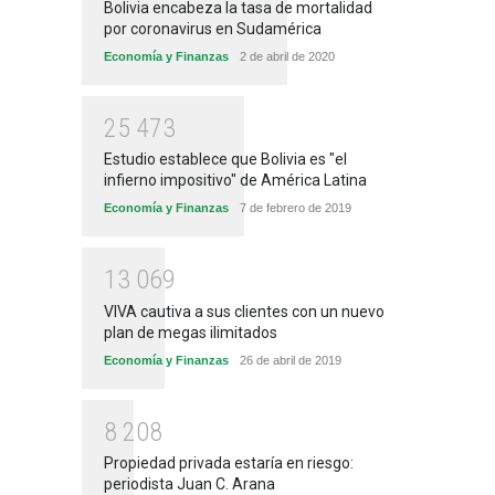
Bolivia encabeza la tasa de mortalidad
por coronavirus en Sudamérica
Economía y Finanzas
2 de abril de 2020
2
5
4
7
3
Estudio establece que Bolivia es "el
infierno impositivo" de América Latina
Economía y Finanzas
7 de febrero de 2019
1
3
0
6
9
VIVA cautiva a sus clientes con un nuevo
plan de megas ilimitados
Economía y Finanzas
26 de abril de 2019
8
2
0
8
Propiedad privada estaría en riesgo:
periodista Juan C. Arana