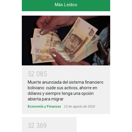
Más Leídos
5
2
0
8
5
Muerte anunciada del sistema financiero
boliviano: cuide sus activos, ahorre en
dólares y siempre tenga una opción
abierta para migrar
Economía y Finanzas
13 de agosto de 2019
3
2
3
6
9