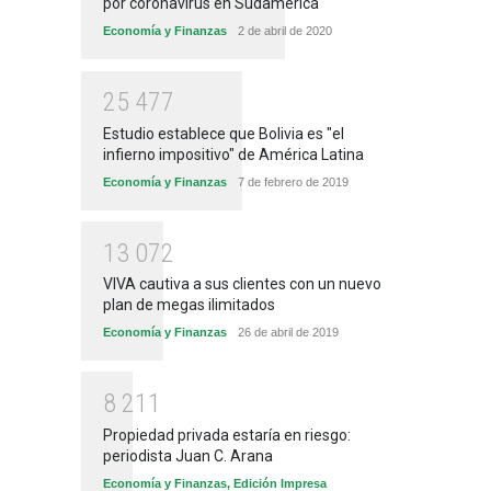
por coronavirus en Sudamérica
Economía y Finanzas
2 de abril de 2020
2
5
4
7
7
Estudio establece que Bolivia es "el
infierno impositivo" de América Latina
Economía y Finanzas
7 de febrero de 2019
1
3
0
7
2
VIVA cautiva a sus clientes con un nuevo
plan de megas ilimitados
Economía y Finanzas
26 de abril de 2019
8
2
1
1
Propiedad privada estaría en riesgo:
periodista Juan C. Arana
Economía y Finanzas
,
Edición Impresa