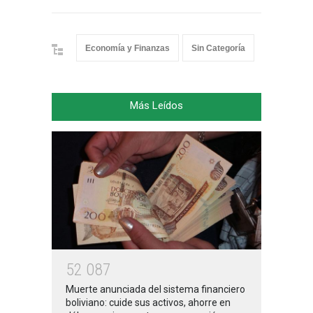
Economía y Finanzas
Sin Categoría
Más Leídos
5
2
0
8
7
Muerte anunciada del sistema financiero
boliviano: cuide sus activos, ahorre en