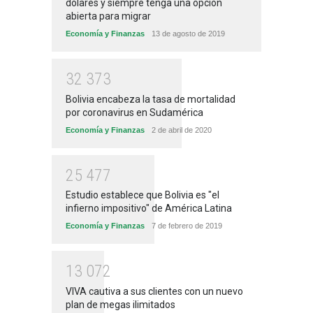
dólares y siempre tenga una opción
abierta para migrar
Economía y Finanzas
13 de agosto de 2019
3
2
3
7
3
Bolivia encabeza la tasa de mortalidad
por coronavirus en Sudamérica
Economía y Finanzas
2 de abril de 2020
2
5
4
7
7
Estudio establece que Bolivia es "el
infierno impositivo" de América Latina
Economía y Finanzas
7 de febrero de 2019
1
3
0
7
2
VIVA cautiva a sus clientes con un nuevo
plan de megas ilimitados