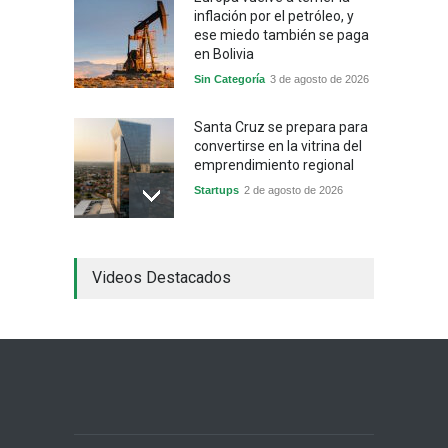
inflación por el petróleo, y
ese miedo también se paga
en Bolivia
Sin Categoría
3 de agosto de 2026
Santa Cruz se prepara para
convertirse en la vitrina del
emprendimiento regional
Startups
2 de agosto de 2026
China frena su producción
Videos Destacados
industrial y el golpe puede
llegar hasta las
exportaciones bolivianas
Sin Categoría
1 de agosto de 2026
La promesa oficial de un
dólar a 10 bolivianos se
desinfla mientras el
mercado marca otro récord