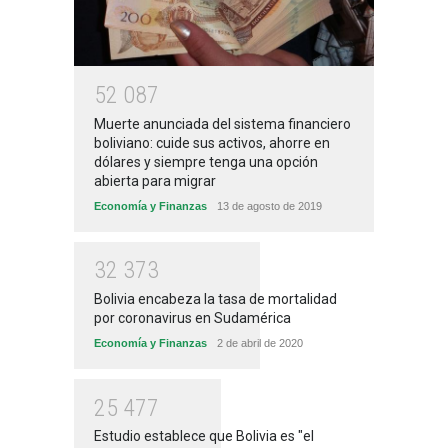
5
2
0
8
7
Muerte anunciada del sistema financiero
boliviano: cuide sus activos, ahorre en
dólares y siempre tenga una opción
abierta para migrar
Economía y Finanzas
13 de agosto de 2019
3
2
3
7
3
Bolivia encabeza la tasa de mortalidad
por coronavirus en Sudamérica
Economía y Finanzas
2 de abril de 2020
2
5
4
7
7
Estudio establece que Bolivia es "el