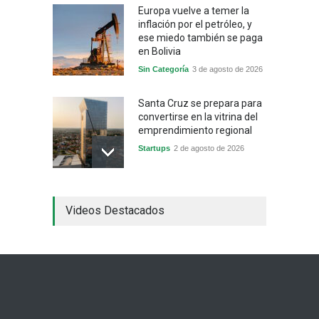
Europa vuelve a temer la
inflación por el petróleo, y
ese miedo también se paga
en Bolivia
Sin Categoría
3 de agosto de 2026
Santa Cruz se prepara para
convertirse en la vitrina del
emprendimiento regional
Startups
2 de agosto de 2026
China frena su producción
Videos Destacados
industrial y el golpe puede
llegar hasta las
exportaciones bolivianas
Sin Categoría
1 de agosto de 2026
La promesa oficial de un
dólar a 10 bolivianos se
desinfla mientras el