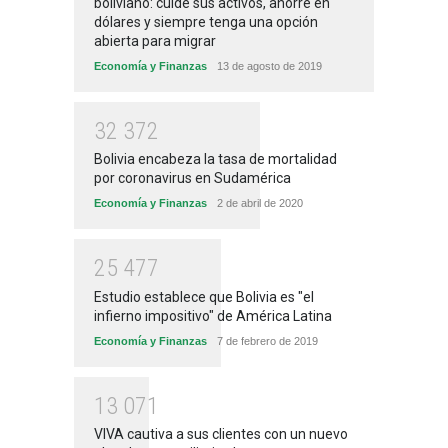
boliviano: cuide sus activos, ahorre en
dólares y siempre tenga una opción
abierta para migrar
Economía y Finanzas
13 de agosto de 2019
3
2
3
7
2
Bolivia encabeza la tasa de mortalidad
por coronavirus en Sudamérica
Economía y Finanzas
2 de abril de 2020
2
5
4
7
7
Estudio establece que Bolivia es "el
infierno impositivo" de América Latina
Economía y Finanzas
7 de febrero de 2019
1
3
0
7
1
VIVA cautiva a sus clientes con un nuevo