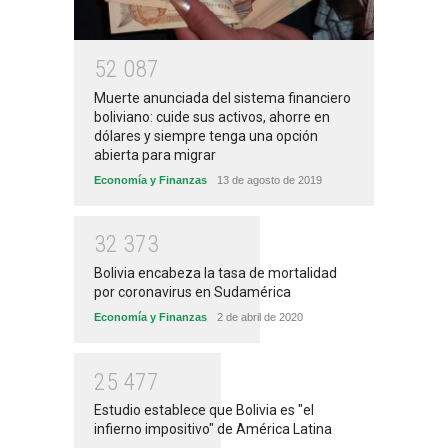
5
2
0
8
7
Muerte anunciada del sistema financiero
boliviano: cuide sus activos, ahorre en
dólares y siempre tenga una opción
abierta para migrar
Economía y Finanzas
13 de agosto de 2019
3
2
3
7
3
Bolivia encabeza la tasa de mortalidad
por coronavirus en Sudamérica
Economía y Finanzas
2 de abril de 2020
2
5
4
7
7
Estudio establece que Bolivia es "el
infierno impositivo" de América Latina