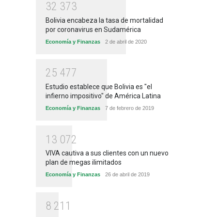
3
2
3
7
3
Bolivia encabeza la tasa de mortalidad
por coronavirus en Sudamérica
Economía y Finanzas
2 de abril de 2020
2
5
4
7
7
Estudio establece que Bolivia es "el
infierno impositivo" de América Latina
Economía y Finanzas
7 de febrero de 2019
1
3
0
7
2
VIVA cautiva a sus clientes con un nuevo
plan de megas ilimitados
Economía y Finanzas
26 de abril de 2019
8
2
1
1