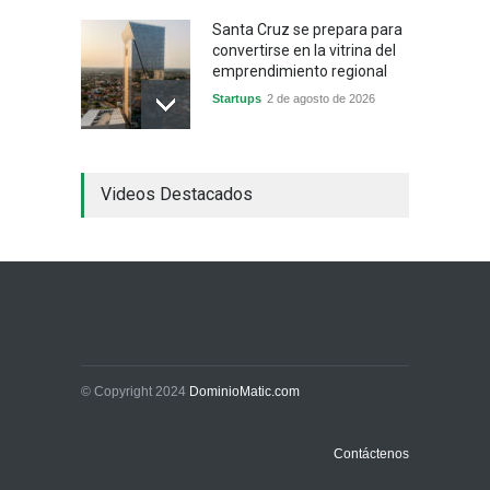
Santa Cruz se prepara para
convertirse en la vitrina del
emprendimiento regional
Startups
2 de agosto de 2026
China frena su producción
Videos Destacados
industrial y el golpe puede
llegar hasta las
exportaciones bolivianas
Sin Categoría
1 de agosto de 2026
La promesa oficial de un
dólar a 10 bolivianos se
desinfla mientras el
mercado marca otro récord
© Copyright 2024
DominioMatic.com
Economía y Finanzas
31 de julio de 2026
Contáctenos