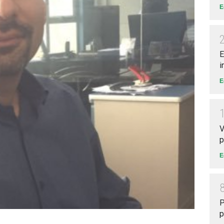
E
E
i
E
V
p
E
P
p