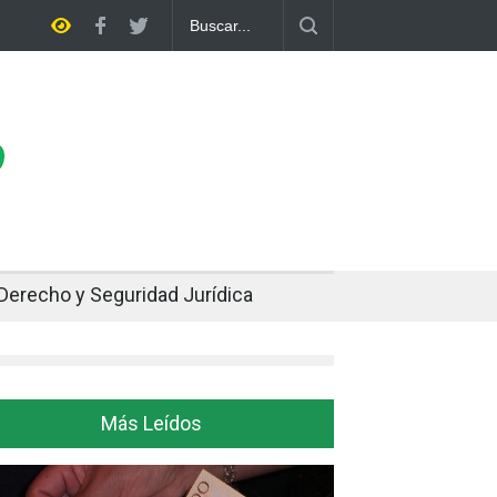
pe dos décadas de distancia con el FMI y pone a prueba su propio plan
Derecho y Seguridad Jurídica
Más Leídos