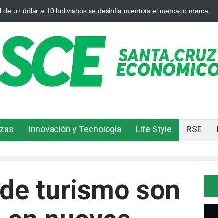
 plata se enfrían afuera, Bolivia siente el golpe en casa
Bolivia rom
ajuste
nzas
Innovación y Tecnología
Life Style
RSE
de turismo son