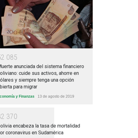
5
2
0
8
5
uerte anunciada del sistema financiero
oliviano: cuide sus activos, ahorre en
ólares y siempre tenga una opción
bierta para migrar
conomía y Finanzas
13 de agosto de 2019
3
2
3
7
0
olivia encabeza la tasa de mortalidad
or coronavirus en Sudamérica