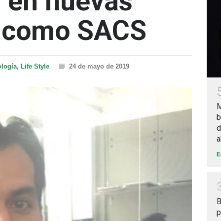
 en nuevas
s como SACS
ología
,
Life Style
24 de mayo de 2019
M
b
d
a
E
B
p