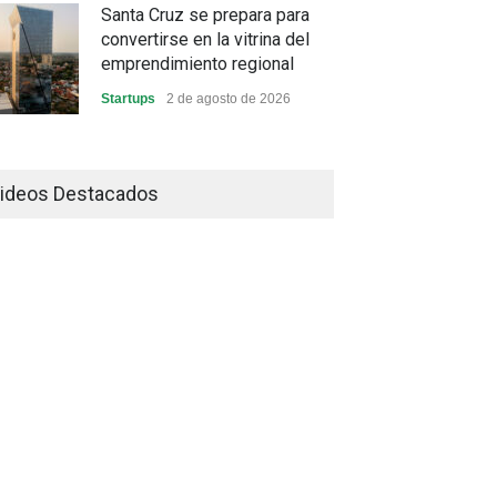
Santa Cruz se prepara para
convertirse en la vitrina del
emprendimiento regional
Startups
2 de agosto de 2026
China frena su producción
industrial y el golpe puede
ideos Destacados
llegar hasta las exportaciones
bolivianas
Sin Categoría
1 de agosto de 2026
La promesa oficial de un dólar
a 10 bolivianos se desinfla
mientras el mercado marca
otro récord
Economía y Finanzas
31 de julio de 2026