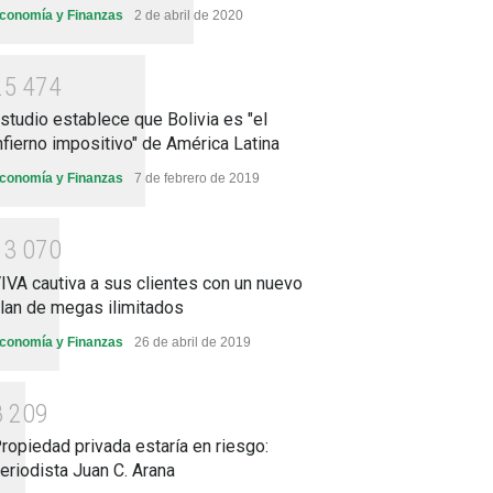
conomía y Finanzas
2 de abril de 2020
2
5
4
7
4
studio establece que Bolivia es "el
nfierno impositivo" de América Latina
conomía y Finanzas
7 de febrero de 2019
1
3
0
7
0
IVA cautiva a sus clientes con un nuevo
lan de megas ilimitados
conomía y Finanzas
26 de abril de 2019
8
2
0
9
ropiedad privada estaría en riesgo:
eriodista Juan C. Arana