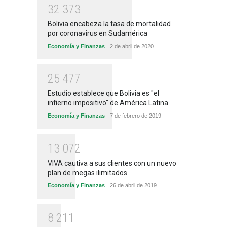
3
2
3
7
3
Bolivia encabeza la tasa de mortalidad
por coronavirus en Sudamérica
Economía y Finanzas
2 de abril de 2020
2
5
4
7
7
Estudio establece que Bolivia es "el
infierno impositivo" de América Latina
Economía y Finanzas
7 de febrero de 2019
1
3
0
7
2
VIVA cautiva a sus clientes con un nuevo
plan de megas ilimitados
Economía y Finanzas
26 de abril de 2019
8
2
1
1