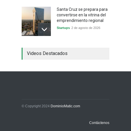
Santa Cruz se prepara para
convertirse en la vitrina del
emprendimiento regional
Startups
2 de agosto de 2026
China frena su producción
Videos Destacados
industrial y el golpe puede
llegar hasta las
exportaciones bolivianas
Sin Categoría
1 de agosto de 2026
La promesa oficial de un
dólar a 10 bolivianos se
desinfla mientras el
mercado marca otro récord
© Copyright 2024
DominioMatic.com
Economía y Finanzas
31 de julio de 2026
Contáctenos