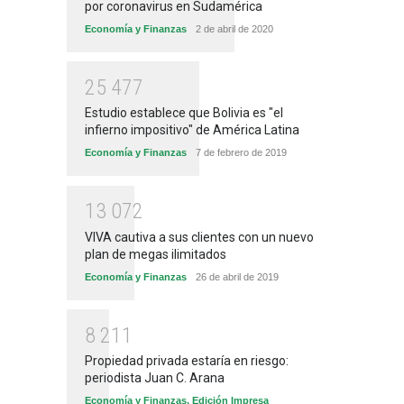
por coronavirus en Sudamérica
Economía y Finanzas
2 de abril de 2020
2
5
4
7
7
Estudio establece que Bolivia es "el
infierno impositivo" de América Latina
Economía y Finanzas
7 de febrero de 2019
1
3
0
7
2
VIVA cautiva a sus clientes con un nuevo
plan de megas ilimitados
Economía y Finanzas
26 de abril de 2019
8
2
1
1
Propiedad privada estaría en riesgo:
periodista Juan C. Arana
Economía y Finanzas
,
Edición Impresa