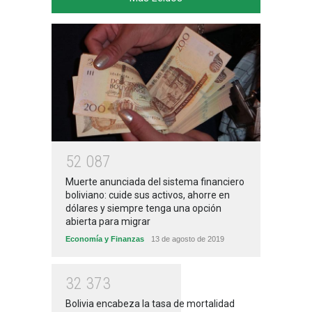
5
2
0
8
7
Muerte anunciada del sistema financiero
boliviano: cuide sus activos, ahorre en
dólares y siempre tenga una opción
abierta para migrar
Economía y Finanzas
13 de agosto de 2019
3
2
3
7
3
Bolivia encabeza la tasa de mortalidad