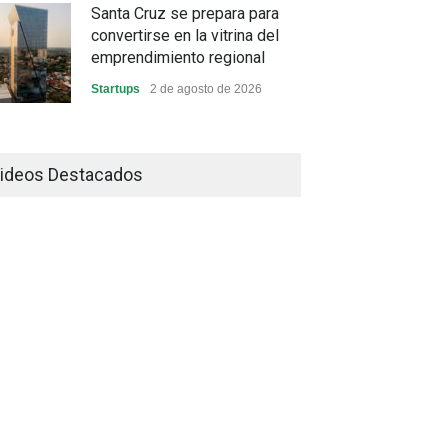
Santa Cruz se prepara para
convertirse en la vitrina del
emprendimiento regional
Startups
2 de agosto de 2026
China frena su producción
industrial y el golpe puede
ideos Destacados
llegar hasta las exportaciones
bolivianas
Sin Categoría
1 de agosto de 2026
La promesa oficial de un dólar
a 10 bolivianos se desinfla
mientras el mercado marca
otro récord
Economía y Finanzas
31 de julio de 2026