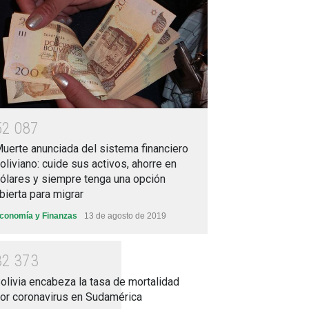
5
2
0
8
7
uerte anunciada del sistema financiero
oliviano: cuide sus activos, ahorre en
ólares y siempre tenga una opción
bierta para migrar
conomía y Finanzas
13 de agosto de 2019
3
2
3
7
3
olivia encabeza la tasa de mortalidad
or coronavirus en Sudamérica