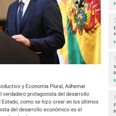
E
E
i
E
V
p
E
Productivo y Economía Plural, Adhemar
 verdadero protagonista del desarrollo
 Estado, como se hizo creer en los últimos
P
onista del desarrollo económico es el
p