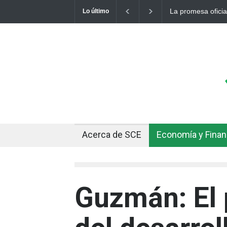
La promesa oficial de un dólar
Lo último
otro récord
Acerca de SCE
Economía y Fina
Guzmán: El 