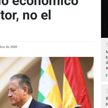
llo económico
tor, no el
bre de 2020
M
b
d
a
E
B
p