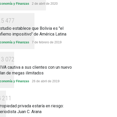
conomía y Finanzas
2 de abril de 2020
2
5
4
7
7
studio establece que Bolivia es "el
nfierno impositivo" de América Latina
conomía y Finanzas
7 de febrero de 2019
1
3
0
7
2
IVA cautiva a sus clientes con un nuevo
lan de megas ilimitados
conomía y Finanzas
26 de abril de 2019
8
2
1
1
ropiedad privada estaría en riesgo:
eriodista Juan C. Arana