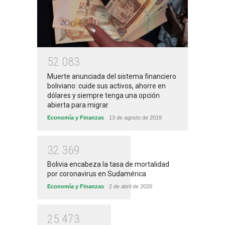
5
2
0
8
3
Muerte anunciada del sistema financiero
boliviano: cuide sus activos, ahorre en
dólares y siempre tenga una opción
abierta para migrar
Economía y Finanzas
13 de agosto de 2019
3
2
3
6
9
Bolivia encabeza la tasa de mortalidad
por coronavirus en Sudamérica
Economía y Finanzas
2 de abril de 2020
2
5
4
7
3