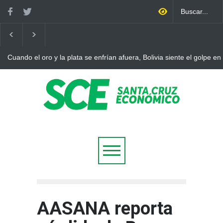
Cuando el oro y la plata se enfrían afuera, Bolivia siente el golpe en
AASANA reporta