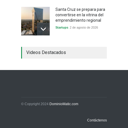
Santa Cruz se prepara para
convertirse en la vitrina del
emprendimiento regional
Startups
2 de agosto de 2026
China frena su producción
Videos Destacados
industrial y el golpe puede
llegar hasta las
exportaciones bolivianas
Sin Categoría
1 de agosto de 2026
La promesa oficial de un
dólar a 10 bolivianos se
desinfla mientras el
mercado marca otro récord
© Copyright 2024
DominioMatic.com
Economía y Finanzas
31 de julio de 2026
Contáctenos