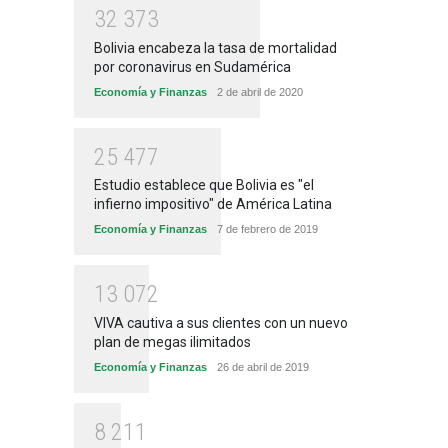
3
2
3
7
3
Bolivia encabeza la tasa de mortalidad
por coronavirus en Sudamérica
Economía y Finanzas
2 de abril de 2020
2
5
4
7
7
Estudio establece que Bolivia es "el
infierno impositivo" de América Latina
Economía y Finanzas
7 de febrero de 2019
1
3
0
7
2
VIVA cautiva a sus clientes con un nuevo
plan de megas ilimitados
Economía y Finanzas
26 de abril de 2019
8
2
1
1