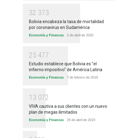
3
2
3
7
3
Bolivia encabeza la tasa de mortalidad
por coronavirus en Sudamérica
Economía y Finanzas
2 de abril de 2020
2
5
4
7
7
Estudio establece que Bolivia es "el
infierno impositivo" de América Latina
Economía y Finanzas
7 de febrero de 2019
1
3
0
7
2
VIVA cautiva a sus clientes con un nuevo
plan de megas ilimitados
Economía y Finanzas
26 de abril de 2019