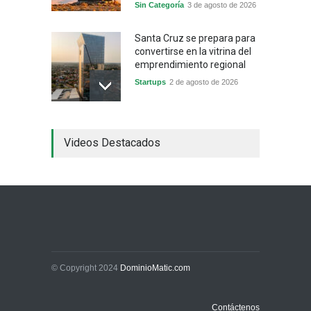
Sin Categoría
3 de agosto de 2026
Santa Cruz se prepara para
convertirse en la vitrina del
emprendimiento regional
Startups
2 de agosto de 2026
China frena su producción
Videos Destacados
industrial y el golpe puede
llegar hasta las
exportaciones bolivianas
Sin Categoría
1 de agosto de 2026
La promesa oficial de un
dólar a 10 bolivianos se
desinfla mientras el
mercado marca otro récord
© Copyright 2024
DominioMatic.com
Economía y Finanzas
31 de julio de 2026
Contáctenos