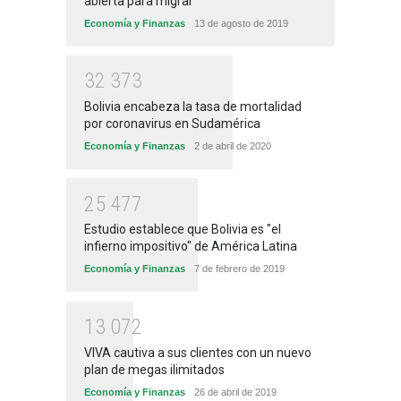
abierta para migrar
Economía y Finanzas
13 de agosto de 2019
3
2
3
7
3
Bolivia encabeza la tasa de mortalidad
por coronavirus en Sudamérica
Economía y Finanzas
2 de abril de 2020
2
5
4
7
7
Estudio establece que Bolivia es "el
infierno impositivo" de América Latina
Economía y Finanzas
7 de febrero de 2019
1
3
0
7
2
VIVA cautiva a sus clientes con un nuevo
plan de megas ilimitados
Economía y Finanzas
26 de abril de 2019