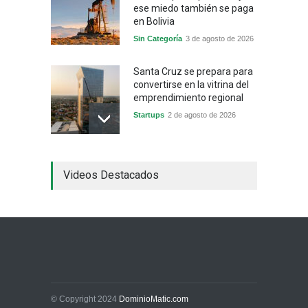
ese miedo también se paga
en Bolivia
Sin Categoría
3 de agosto de 2026
Santa Cruz se prepara para
convertirse en la vitrina del
emprendimiento regional
Startups
2 de agosto de 2026
China frena su producción
Videos Destacados
industrial y el golpe puede
llegar hasta las
exportaciones bolivianas
Sin Categoría
1 de agosto de 2026
La promesa oficial de un
dólar a 10 bolivianos se
desinfla mientras el
mercado marca otro récord
© Copyright 2024
DominioMatic.com
Economía y Finanzas