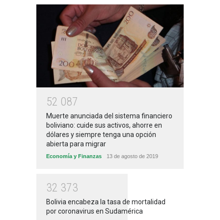
5
2
0
8
7
Muerte anunciada del sistema financiero
boliviano: cuide sus activos, ahorre en
dólares y siempre tenga una opción
abierta para migrar
Economía y Finanzas
13 de agosto de 2019
3
2
3
7
3
Bolivia encabeza la tasa de mortalidad
por coronavirus en Sudamérica