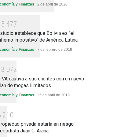
conomía y Finanzas
2 de abril de 2020
2
5
4
7
7
studio establece que Bolivia es "el
nfierno impositivo" de América Latina
conomía y Finanzas
7 de febrero de 2019
1
3
0
7
2
IVA cautiva a sus clientes con un nuevo
lan de megas ilimitados
conomía y Finanzas
26 de abril de 2019
8
2
1
0
ropiedad privada estaría en riesgo:
eriodista Juan C. Arana