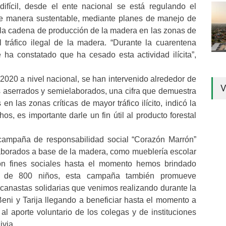
ifícil, desde el ente nacional se está regulando el
de manera sustentable, mediante planes de manejo de
a la cadena de producción de la madera en las zonas de
l tráfico ilegal de la madera. “Durante la cuarentena
ha constatado que ha cesado esta actividad ilícita”,
2020 a nivel nacional, se han intervenido alrededor de
V
es aserrados y semielaborados, una cifra que demuestra
en las zonas críticas de mayor tráfico ilícito, indicó la
s, es importante darle un fin útil al producto forestal
campaña de responsabilidad social “Corazón Marrón”
aborados a base de la madera, como mueblería escolar
con fines sociales hasta el momento hemos brindado
s de 800 niños, esta campaña también promueve
 canastas solidarias que venimos realizando durante la
ni y Tarija llegando a beneficiar hasta el momento a
al aporte voluntario de los colegas y de instituciones
ivia.