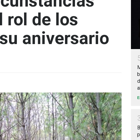
ircunstancias
 rol de los
su aniversario
M
b
d
a
E
B
p