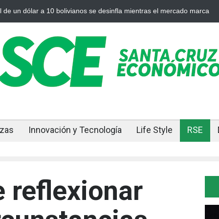
el oro y la plata se enfrían afuera, Bolivia siente el golpe en casa
Bo
aj
nzas
Innovación y Tecnología
Life Style
RSE
 reflexionar