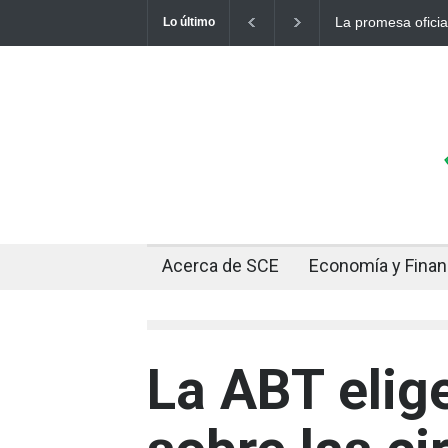
ólar a 10 bolivianos se desinfla mientras el mercado marca
Cuando 
Lo último
Acerca de SCE
Economía y Fina
La ABT elige