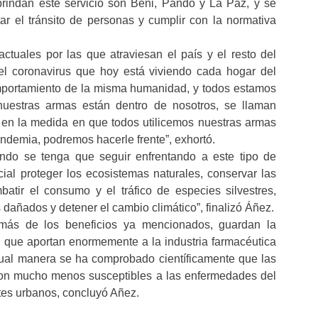
indan este servicio son Beni, Pando y La Paz, y se
tar el tránsito de personas y cumplir con la normativa
actuales por las que atraviesan el país y el resto del
l coronavirus que hoy está viviendo cada hogar del
omportamiento de la misma humanidad, y todos estamos
nuestras armas están dentro de nosotros, se llaman
 en la medida en que todos utilicemos nuestras armas
ndemia, podremos hacerle frente”, exhortó.
undo se tenga que seguir enfrentando a este tipo de
al proteger los ecosistemas naturales, conservar las
atir el consumo y el tráfico de especies silvestres,
s dañados y detener el cambio climático”, finalizó Áñez.
ás de los beneficios ya mencionados, guardan la
 que aportan enormemente a la industria farmacéutica
ual manera se ha comprobado científicamente que las
son mucho menos susceptibles a las enfermedades del
ntes urbanos, concluyó Añez.