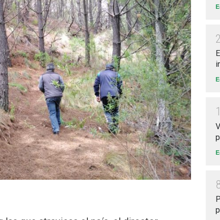
E
E
i
E
V
p
E
P
p