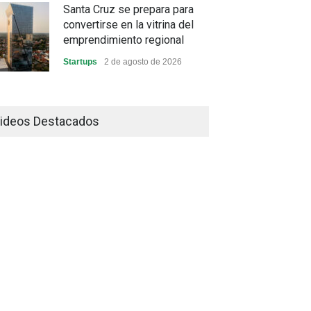
Santa Cruz se prepara para
convertirse en la vitrina del
emprendimiento regional
Startups
2 de agosto de 2026
China frena su producción
industrial y el golpe puede
ideos Destacados
llegar hasta las exportaciones
bolivianas
Sin Categoría
1 de agosto de 2026
La promesa oficial de un dólar
a 10 bolivianos se desinfla
mientras el mercado marca
otro récord
Economía y Finanzas
31 de julio de 2026