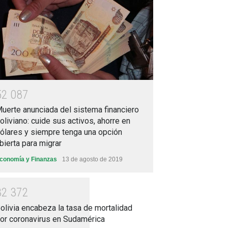
5
2
0
8
7
uerte anunciada del sistema financiero
oliviano: cuide sus activos, ahorre en
ólares y siempre tenga una opción
bierta para migrar
conomía y Finanzas
13 de agosto de 2019
3
2
3
7
2
olivia encabeza la tasa de mortalidad
or coronavirus en Sudamérica