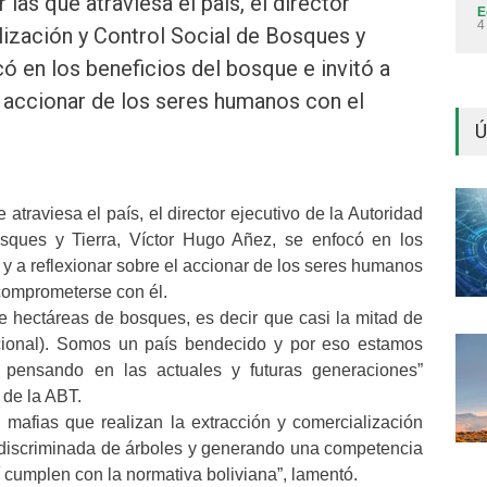
 las que atraviesa el país, el director
E
4
lización y Control Social de Bosques y
ó en los beneficios del bosque e invitó a
l accionar de los seres humanos con el
Ú
 atraviesa el país, el director ejecutivo de la Autoridad
osques y Tierra, Víctor Hugo Añez, se enfocó en los
o y a reflexionar sobre el accionar de los seres humanos
comprometerse con él.
e hectáreas de bosques, es decir que casi la mitad de
acional). Somos un país bendecido y por eso estamos
, pensando en las actuales y futuras generaciones”
 de la ABT.
 mafias que realizan la extracción y comercialización
 indiscriminada de árboles y generando una competencia
 cumplen con la normativa boliviana”, lamentó.