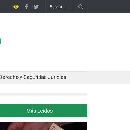
livia rompe dos décadas de distancia con el FMI y pone a prueba su p
uste
Derecho y Seguridad Jurídica
Más Leídos