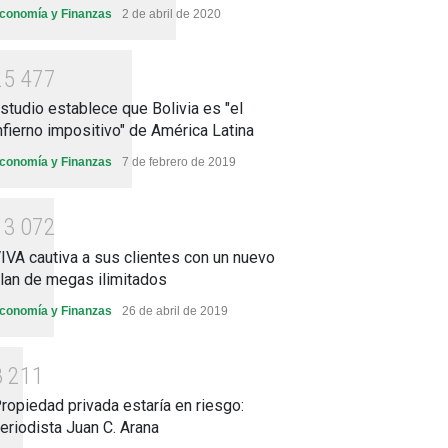
conomía y Finanzas
2 de abril de 2020
2
5
4
7
7
studio establece que Bolivia es "el
nfierno impositivo" de América Latina
conomía y Finanzas
7 de febrero de 2019
1
3
0
7
2
IVA cautiva a sus clientes con un nuevo
lan de megas ilimitados
conomía y Finanzas
26 de abril de 2019
8
2
1
1
ropiedad privada estaría en riesgo:
eriodista Juan C. Arana