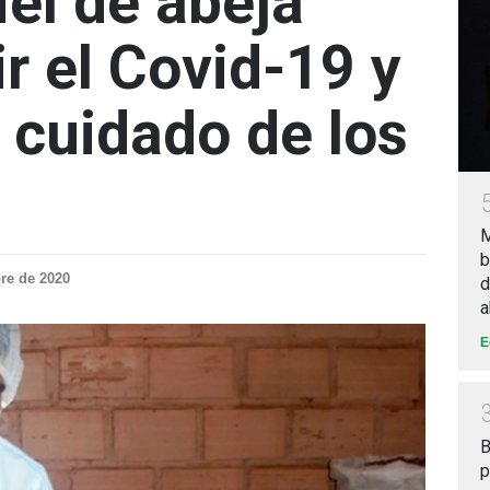
el de abeja
r el Covid-19 y
l cuidado de los
M
b
re de 2020
d
a
E
B
p