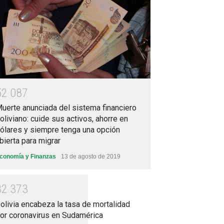
5
2
0
8
7
uerte anunciada del sistema financiero
oliviano: cuide sus activos, ahorre en
ólares y siempre tenga una opción
bierta para migrar
conomía y Finanzas
13 de agosto de 2019
3
2
3
7
3
olivia encabeza la tasa de mortalidad
or coronavirus en Sudamérica