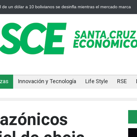
 el oro y la plata se enfrían afuera, Bolivia siente el golpe en casa
nzas
Innovación y Tecnología
Life Style
RSE
azónicos