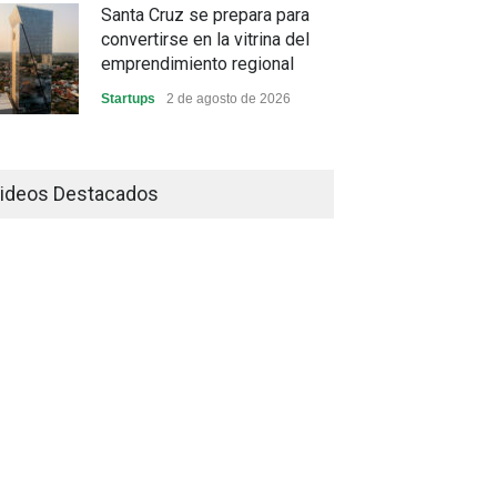
Santa Cruz se prepara para
convertirse en la vitrina del
emprendimiento regional
Startups
2 de agosto de 2026
China frena su producción
industrial y el golpe puede
ideos Destacados
llegar hasta las exportaciones
bolivianas
Sin Categoría
1 de agosto de 2026
La promesa oficial de un dólar
a 10 bolivianos se desinfla
mientras el mercado marca
otro récord
Economía y Finanzas
31 de julio de 2026