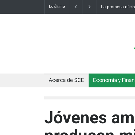
dólar a 10 bolivianos se desinfla mientras el mercado marca
Cuando
Lo último
Acerca de SCE
Economía y Fina
Jóvenes am