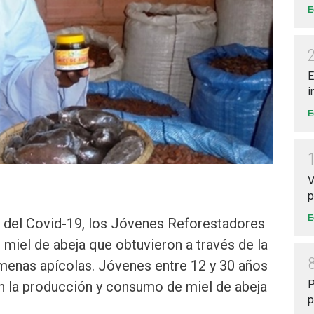
E
E
i
E
V
p
E
 del Covid-19, los Jóvenes Reforestadores
iel de abeja que obtuvieron a través de la
menas apícolas. Jóvenes entre 12 y 30 años
P
 la producción y consumo de miel de abeja
p