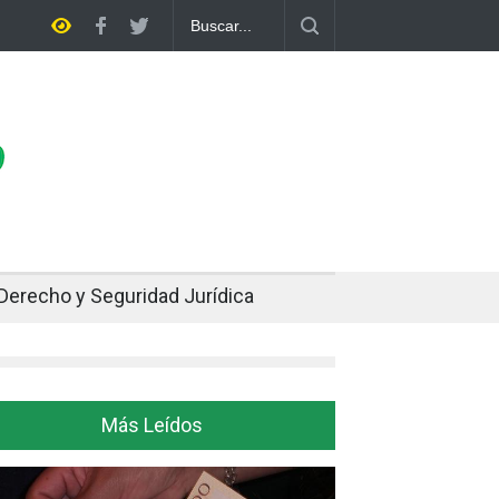
Bolivia rompe dos décadas de distancia con el FMI y pone a prueba su 
ajuste
Derecho y Seguridad Jurídica
Más Leídos