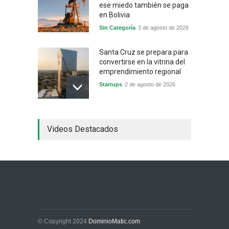
ese miedo también se paga
en Bolivia
Sin Categoría
3 de agosto de 2026
Santa Cruz se prepara para
convertirse en la vitrina del
emprendimiento regional
Startups
2 de agosto de 2026
China frena su producción
Videos Destacados
industrial y el golpe puede
llegar hasta las
exportaciones bolivianas
Sin Categoría
1 de agosto de 2026
La promesa oficial de un
dólar a 10 bolivianos se
desinfla mientras el
mercado marca otro récord
© Copyright 2024
DominioMatic.com
Economía y Finanzas