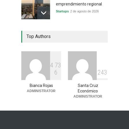
emprendimiento regional
Startups
2 de agosto de 2026
China frena su producción
Top Authors
industrial y el golpe puede
llegar hasta las
exportaciones bolivianas
Sin Categoría
1 de agosto de 2026
4
7
3
6
2
4
3
Bianca Rojas
Santa Cruz
Económico
ADMINISTRATOR
ADMINISTRATOR