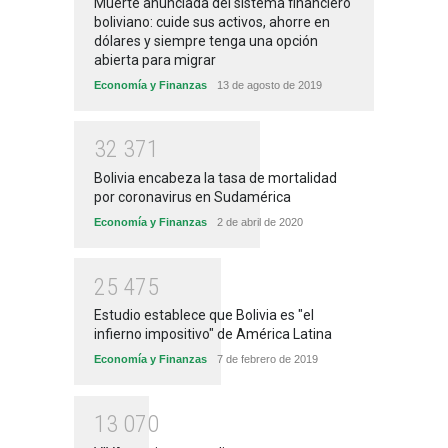
Muerte anunciada del sistema financiero
boliviano: cuide sus activos, ahorre en
dólares y siempre tenga una opción
abierta para migrar
Economía y Finanzas
13 de agosto de 2019
3
2
3
7
1
Bolivia encabeza la tasa de mortalidad
por coronavirus en Sudamérica
Economía y Finanzas
2 de abril de 2020
2
5
4
7
5
Estudio establece que Bolivia es "el
infierno impositivo" de América Latina
Economía y Finanzas
7 de febrero de 2019
1
3
0
7
0