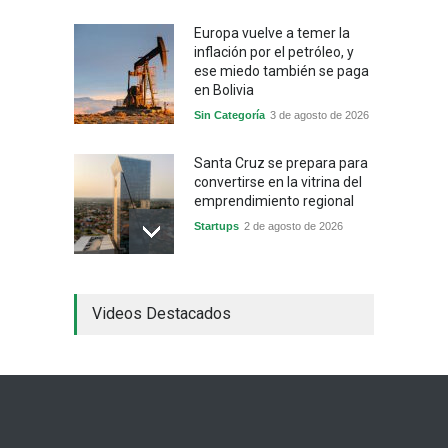
Europa vuelve a temer la
inflación por el petróleo, y
ese miedo también se paga
en Bolivia
Sin Categoría
3 de agosto de 2026
Santa Cruz se prepara para
convertirse en la vitrina del
emprendimiento regional
Startups
2 de agosto de 2026
China frena su producción
Videos Destacados
industrial y el golpe puede
llegar hasta las
exportaciones bolivianas
Sin Categoría
1 de agosto de 2026
La promesa oficial de un
dólar a 10 bolivianos se