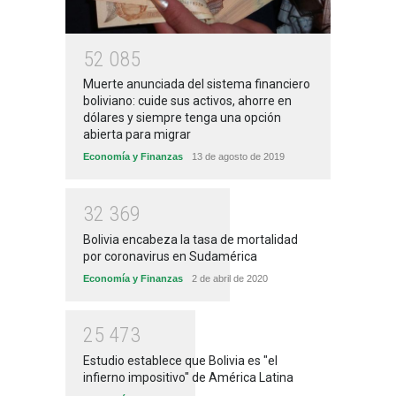
5
2
0
8
5
Muerte anunciada del sistema financiero
boliviano: cuide sus activos, ahorre en
dólares y siempre tenga una opción
abierta para migrar
Economía y Finanzas
13 de agosto de 2019
3
2
3
6
9
Bolivia encabeza la tasa de mortalidad
por coronavirus en Sudamérica
Economía y Finanzas
2 de abril de 2020
2
5
4
7
3
Estudio establece que Bolivia es "el
infierno impositivo" de América Latina