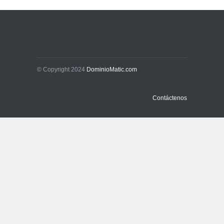
Sin Categoría
1 de agosto de 2026
La promesa oficial de un
dólar a 10 bolivianos se
desinfla mientras el
mercado marca otro récord
© Copyright 2024
DominioMatic.com
Economía y Finanzas
31 de julio de 2026
Contáctenos