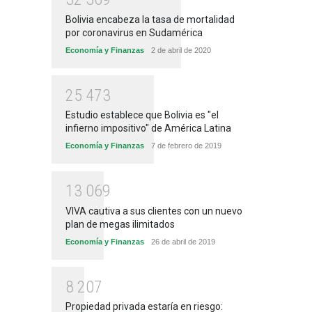
Bolivia encabeza la tasa de mortalidad
por coronavirus en Sudamérica
Economía y Finanzas
2 de abril de 2020
2
5
4
7
3
Estudio establece que Bolivia es "el
infierno impositivo" de América Latina
Economía y Finanzas
7 de febrero de 2019
1
3
0
6
9
VIVA cautiva a sus clientes con un nuevo
plan de megas ilimitados
Economía y Finanzas
26 de abril de 2019
8
2
0
7
Propiedad privada estaría en riesgo: