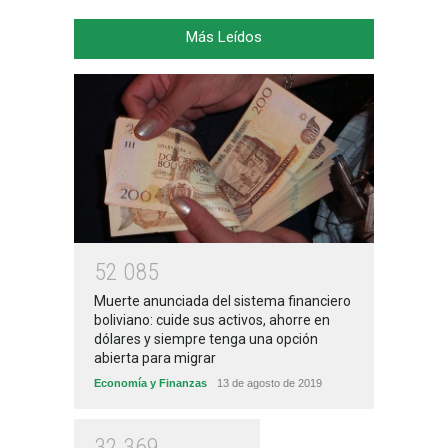
Más Leídos
5
2
0
8
5
Muerte anunciada del sistema financiero
boliviano: cuide sus activos, ahorre en
dólares y siempre tenga una opción
abierta para migrar
Economía y Finanzas
13 de agosto de 2019
3
2
3
6
9